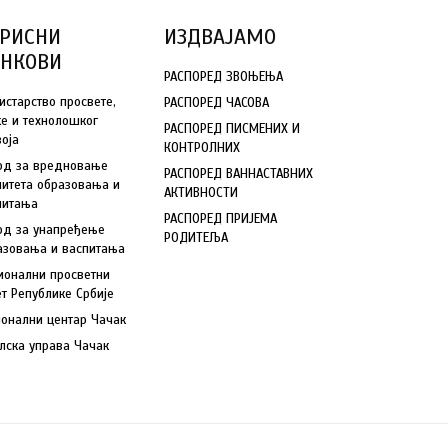
РИСНИ
ИЗДВАЈАМО
ИНКОВИ
РАСПОРЕД ЗВОЊЕЊА
истарство просвете,
РАСПОРЕД ЧАСОВА
ке и технолошког
РАСПОРЕД ПИСМЕНИХ И
воја
КОНТРОЛНИХ
од за вредновање
РАСПОРЕД ВАННАСТАВНИХ
литета образовања и
АКТИВНОСТИ
питања
РАСПОРЕД ПРИЈЕМА
од за унапређење
РОДИТЕЉА
азовања и васпитања
ионални просветни
ет Републике Србије
ионални центар Чачак
лска управа Чачак