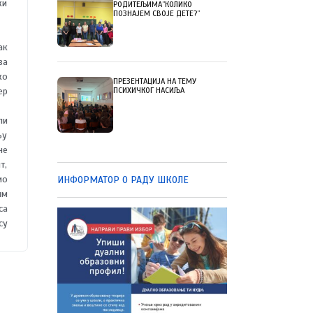
ки
РОДИТЕЉИМА”КОЛИКО
ПОЗНАЈЕМ СВОЈЕ ДЕТЕ?”
ак
за
ко
ПРЕЗЕНТАЦИЈА НА ТЕМУ
ер
ПСИХИЧКОГ НАСИЉА
ли
љу
не
т,
ио
ИНФОРМАТОР О РАДУ ШКОЛЕ
им
са
су
се
и,
ки