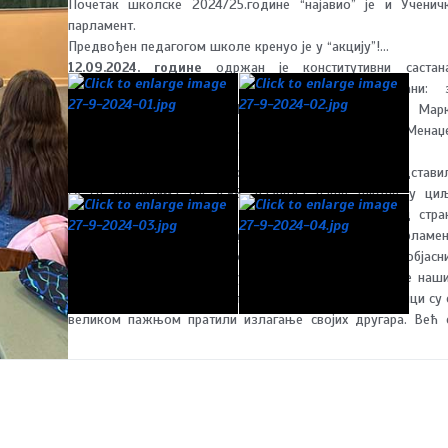
Почетак школске 2024/25.године “најавио” је и Ученич
парламент.
Предвођен педагогом школе кренуо је у “акцију”!
12.09.2024. године
одржан је конститутивни састан
Ученичког парламента. На састанку су изабрани: 
председника Андријана Илић 8-1, за заменика Мар
Јовановић 7-1, за записничара Андријана Панић 8-2. Менаџ
парламента је Наталија Томић 8-1.
20.09.2024. године
представници Парламента представи
су се ученицима од 4.-8. разреда наше школе у ци
оснаживања ученика као и подршке ученицима од стра
својих школских другова.Заједно смо представили Парламен
“послове” којима се бавимо, а свако од представника објасн
је своју улогу. Ученици нису крили своје одушевљење наш
посетом. Знатижељни, имали су пуно питања.Сви ученици су 
великом пажњом пратили излагање својих другара. Већ 
потекле и прве идеје и иницијативе ученика, којима ће 
Парламент између осталих активности и бавити.
Аплаузом су нас поздравили и ученици и наставниц
пожелевши нам успех у даљем раду.
Само заједно удруженим снагама настављамо даље. Ученич
парламент смо сви ми,само су неке од порука!