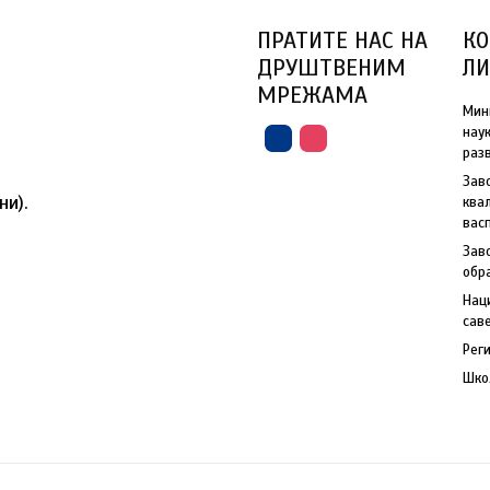
ПРАТИТЕ НАС НА
КО
ДРУШТВЕНИМ
Л
МРЕЖАМА
Мин
нау
раз
Зав
ни).
ква
вас
Зав
обр
Нац
сав
Рег
Шко