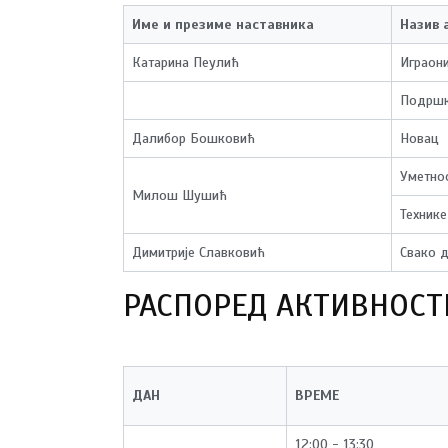
Име и презиме наставника
Назив 
Катарина Пеулић
Играон
Подршк
Далибор Бошковић
Новац
Уметно
Милош Шушић
Техник
Димитрије Славковић
Свако д
РАСПОРЕД АКТИВНОСТ
ДАН
ВРЕМЕ
12:00 - 13:30