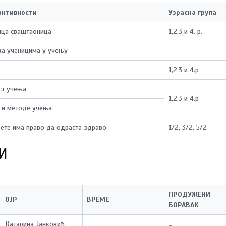
активности
Узрасна група
ица сваштаоница
1,2,3 и 4. р.
а ученицима у учењу
1,2,3 и 4.р
ст учења
1,2,3 и 4.р
е и методе учења
ете има право да одраста здраво
1/2, 3/2, 5/2
И
ПРОДУЖЕНИ
ОЈР
ВРЕМЕ
БОРАВАК
Катарина Јанковић