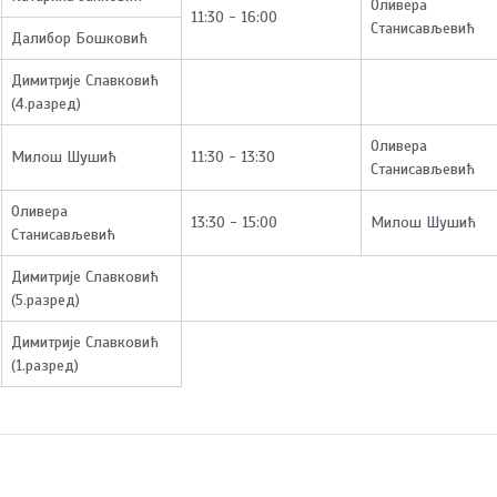
Оливера
11:30 - 16:00
Станисављевић
Далибор Бошковић
Димитрије Славковић
(4.разред)
Оливера
Милош Шушић
11:30 - 13:30
Станисављевић
Оливера
13:30 - 15:00
Милош Шушић
Станисављевић
Димитрије Славковић
(5.разред)
Димитрије Славковић
(1.разред)