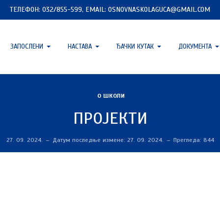
ТЕЛЕФОН: 032/855-599, EMAIL: OSNOVNASKOLAGUCA@GMAIL.COM
ЗАПОСЛЕНИ
НАСТАВА
ЂАЧКИ КУТАК
ДОКУМЕНТА
О ШКОЛИ
ПРОЈЕКТИ
27. 09. 2024.
Датум последње измене: 27. 09. 2024.
Прегледа: 844