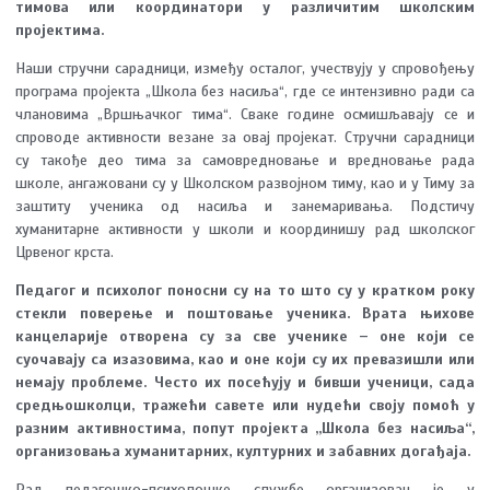
тимова или координатори у различитим школским
пројектима.
Наши стручни сарадници, између осталог, учествују у спровођењу
програма пројекта „Школа без насиља“, где се интензивно ради са
члановима „Вршњачког тима“. Сваке године осмишљавају се и
спроводе активности везане за овај пројекат. Стручни сарадници
су такође део тима за самовредновање и вредновање рада
школе, ангажовани су у Школском развојном тиму, као и у Тиму за
заштиту ученика од насиља и занемаривања. Подстичу
хуманитарне активности у школи и координишу рад школског
Црвеног крста.
Педагог и психолог поносни су на то што су у кратком року
стекли поверење и поштовање ученика. Врата њихове
канцеларије отворена су за све ученике – оне који се
суочавају са изазовима, као и оне који су их превазишли или
немају проблеме. Често их посећују и бивши ученици, сада
средњошколци, тражећи савете или нудећи своју помоћ у
разним активностима, попут пројекта „Школа без насиља“,
организовања хуманитарних, културних и забавних догађаја.
Рад педагошко-психолошке службе организован је у