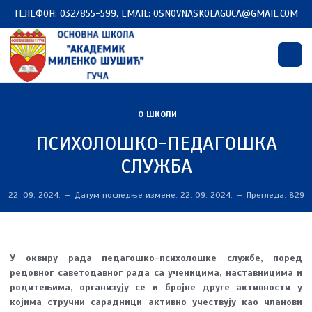
ТЕЛЕФОН: 032/855-599, EMAIL: OSNOVNASKOLAGUCA@GMAIL.COM
О ШКОЛИ
ПСИХОЛОШКО-ПЕДАГОШКА
СЛУЖБА
22. 09. 2024.
Датум последње измене: 22. 09. 2024.
Прегледа: 829
У оквиру рада педагошко-психолошке службе, поред
редовног саветодавног рада са ученицима, наставницима и
родитељима, организују се и бројне друге активности у
којима стручни сарадници активно учествују као чланови