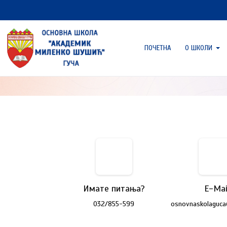
ПОЧЕТНА
О ШКОЛИ
Имате питања?
E-Mai
032/855-599
osnovnaskolaguc