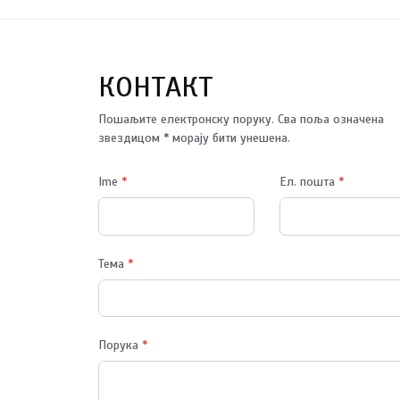
КОНТАКТ
Пошаљите електронску поруку. Сва поља означена
звездицом * морају бити унешена.
Ime
*
Ел. пошта
*
Тема
*
Порука
*