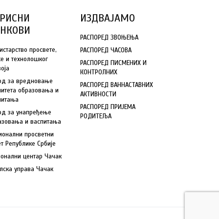
РИСНИ
ИЗДВАЈАМО
ИНКОВИ
РАСПОРЕД ЗВОЊЕЊА
истарство просвете,
РАСПОРЕД ЧАСОВА
ке и технолошког
РАСПОРЕД ПИСМЕНИХ И
воја
КОНТРОЛНИХ
од за вредновање
РАСПОРЕД ВАННАСТАВНИХ
литета образовања и
АКТИВНОСТИ
питања
РАСПОРЕД ПРИЈЕМА
од за унапређење
РОДИТЕЉА
азовања и васпитања
ионални просветни
ет Републике Србије
ионални центар Чачак
лска управа Чачак