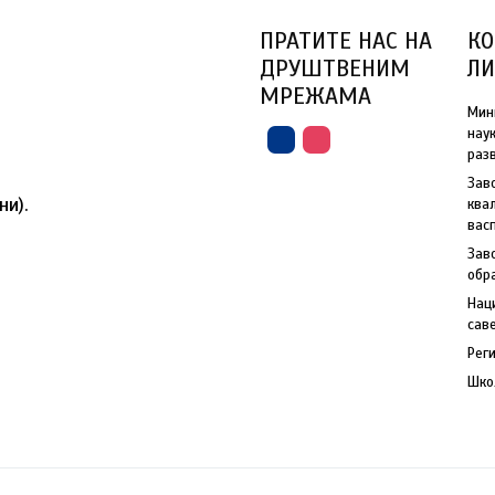
ПРАТИТЕ НАС НА
КО
ДРУШТВЕНИМ
Л
МРЕЖАМА
Мин
нау
раз
Зав
ни).
ква
вас
Зав
обр
Нац
сав
Рег
Шко